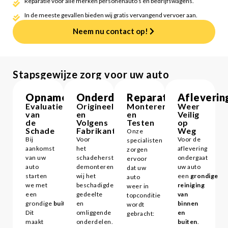
Reparatie voor alle merken personenauto’s en bedrijfswagens.
In de meeste gevallen bieden wij gratis vervangend vervoer aan.
Neem nu contact op!
Stapsgewijze zorg voor uw auto
Opname
Onderdelen
Reparatie
Afleverin
Evaluatie
Origineel
Monteren
Weer
van
en
en
Veilig
de
Volgens
Testen
op
Schade
Fabrikant
Weg
Onze
Bij
Voor
Voor de
specialisten
aankomst
het
aflevering
zorgen
van uw
schadeherstel
ondergaat
ervoor
auto
demonteren
uw auto
dat uw
starten
wij het
een
grondige
auto
we met
beschadigde
reiniging
weer in
een
gedeelte
van
topconditie
grondige
buitenreiniging
en
.
binnen
wordt
Dit
omliggende
en
gebracht:
maakt
onderdelen.
buiten
.