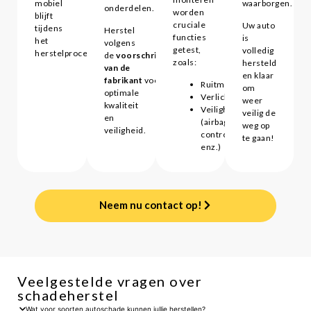
mobiel
waarborgen.
onderdelen.
worden
blijft
cruciale
Uw auto
tijdens
Herstel
functies
is
het
volgens
getest,
volledig
herstelproces.
de
voorschriften
zoals:
hersteld
van de
en klaar
fabrikant
voor
Ruitmechanismen
om
optimale
Verlichting
weer
kwaliteit
Veiligheidssystemen
veilig de
en
(airbags,
weg op
veiligheid.
controlelampjes,
te gaan!
enz.)
Neem nu contact op!
Veelgestelde vragen over
schadeherstel
Wat voor soorten autoschade kunnen jullie herstellen?