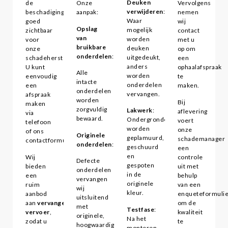
Deuken
de
Onze
Vervolgens
verwijderen
:
beschadigingen
aanpak:
nemen
Waar
goed
wij
Opslag
mogelijk
zichtbaar
contact
van
worden
voor
met u
bruikbare
deuken
onze
op om
onderdelen
:
uitgedeukt,
schadeherstellers.
een
anders
U kunt
ophaalafspraak
Alle
worden
eenvoudig
te
intacte
onderdelen
een
maken.
onderdelen
vervangen.
afspraak
worden
Bij
maken
zorgvuldig
Lakwerk
:
aflevering
via
bewaard.
Ondergronden
voert
telefoon
worden
onze
of ons
Originele
geplamuurd,
schademanager
contactformulier.
onderdelen
:
geschuurd
een
en
Wij
controle
Defecte
gespoten
bieden
uit met
onderdelen
in de
een
behulp
vervangen
originele
ruim
van een
wij
kleur.
aanbod
enqueteformulie
uitsluitend
aan
vervangend
om de
met
Testfase
:
vervoer
,
kwaliteit
originele,
Na het
zodat u
te
hoogwaardige
monteren